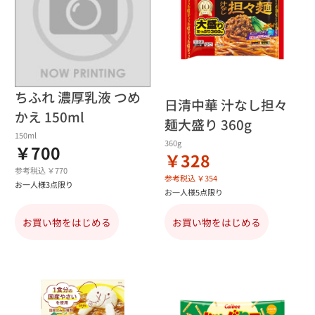
ちふれ 濃厚乳液 つめ
日清中華 汁なし担々
かえ 150ml
麺大盛り 360g
150ml
360g
￥700
￥328
参考税込 ￥770
参考税込 ￥354
お一人様3点限り
お一人様5点限り
お買い物をはじめる
お買い物をはじめる