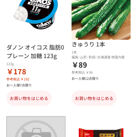
きゅうり 1本
ダノン オイコス 脂肪0
1本
プレーン 加糖 123g
福島･山形･秋田･北海道産 他国内産
￥89
123g
￥178
参考税込 ￥96
お一人様12点限り
参考税込 ￥192
お一人様7点限り
お買い物をはじめる
お買い物をはじめる