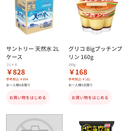
サントリー 天然水 2L
グリコ Bigプッチンプ
ケース
リン 160g
２L×６
160g
￥828
￥168
参考税込 ￥894
参考税込 ￥181
お一人様4点限り
お一人様5点限り
お買い物をはじめる
お買い物をはじめる