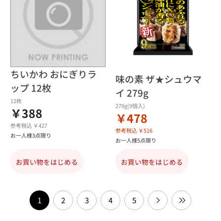
ちいかわ おにぎりラ
味の素 ザ★シュウマ
ップ 12枚
イ 279g
12枚
279g(9個入)
￥388
￥478
参考税込 ￥427
参考税込 ￥516
お一人様3点限り
お一人様5点限り
お買い物をはじめる
お買い物をはじめる
1
2
3
4
5