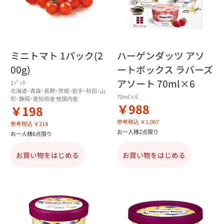
ミニトマト 1パック(2
ハーゲンダッツ アソ
00g)
ートボックス ラバーズ
アソート 70ml×6
1ﾊﾟｯｸ
北海道･青森･長野･茨城･岩手･秋田･山
70ml×6
形･静岡･愛知県産 他国内産
￥988
￥198
参考税込 ￥1,067
参考税込 ￥214
お一人様2点限り
お一人様6点限り
お買い物をはじめる
お買い物をはじめる