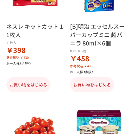
ネスレ キットカット 1
[B]明治 エッセルスー
1枚入
パーカップミニ 超バ
ニラ 80ml×6個
11枚入
￥398
80ml×6個
￥458
参考税込 ￥430
お一人様5点限り
参考税込 ￥495
お一人様3点限り
お買い物をはじめる
お買い物をはじめる