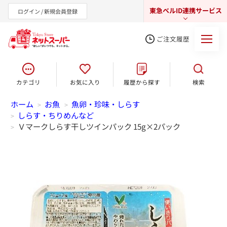
東急ベルID連携サービス
ログイン / 新規会員登録
ご注文履歴
カテゴリ
お気に入り
履歴から探す
検索
東急オンラインショップ
ホーム
お魚
魚卵・珍味・しらす
>
>
しらす・ちりめんなど
>
Ｖマークしらす干しツインパック 15g×2パック
>