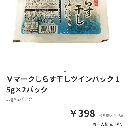
Ｖマークしらす干しツインパック 1
5g×2パック
15g×2パック
￥398
参考税込 ￥430
お一人様6点限り