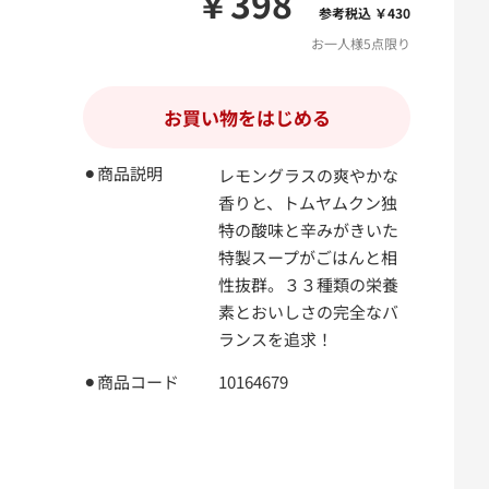
￥398
参考税込 ￥430
お一人様5点限り
お買い物をはじめる
⚫︎商品説明
レモングラスの爽やかな
香りと、トムヤムクン独
特の酸味と辛みがきいた
特製スープがごはんと相
性抜群。３３種類の栄養
素とおいしさの完全なバ
ランスを追求！
⚫︎商品コード
10164679