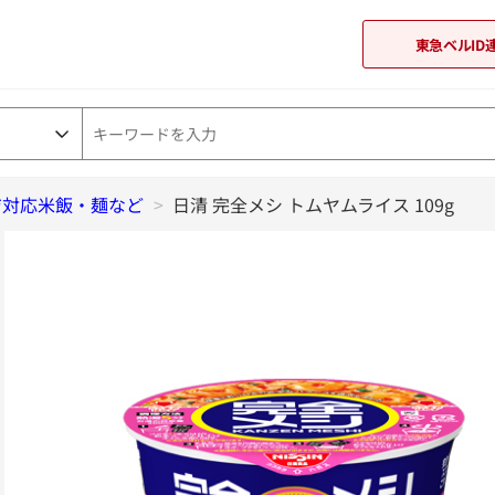
東急ベルID
ジ対応米飯・麺など
>
日清 完全メシ トムヤムライス 109g
東急オンラインショップ