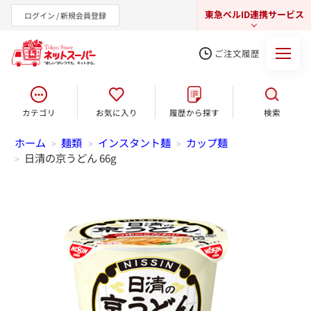
東急ベルID連携サービス
ログイン / 新規会員登録
ご注文履歴
カテゴリ
お気に入り
履歴から探す
検索
東急オンラインショップ
ホーム
麺類
インスタント麺
カップ麺
>
>
>
日清の京うどん 66g
>