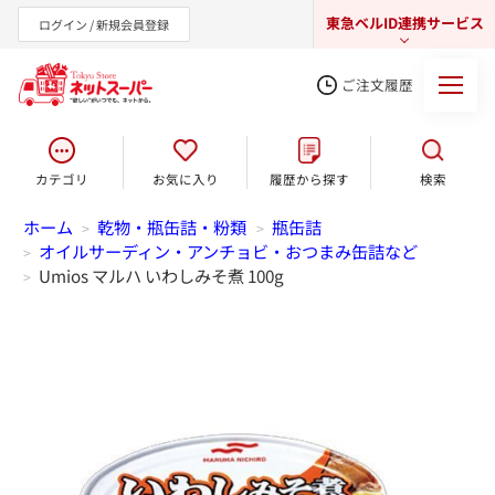
東急ベルID連携サービス
ログイン / 新規会員登録
ご注文履歴
カテゴリ
お気に入り
履歴から探す
検索
東急オンラインショップ
ホーム
乾物・瓶缶詰・粉類
瓶缶詰
>
>
オイルサーディン・アンチョビ・おつまみ缶詰など
>
Umios マルハ いわしみそ煮 100g
>