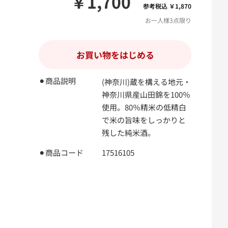
￥1,700
参考税込 ￥1,870
お一人様3点限り
お買い物をはじめる
⚫︎商品説明
(神奈川)蔵を構える地元・
神奈川県産山田錦を100％
使用。80％精米の低精白
で米の旨味をしっかりと
残した純米酒。
⚫︎商品コード
17516105