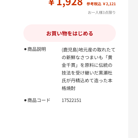
￥1,928
参考税込 ￥2,121
お一人様3点限り
お買い物をはじめる
⚫︎商品説明
(鹿児島)地元産の取れたて
の新鮮なさつまいも「黄
金千貫」を原料に伝統の
技法を受け継いだ黒瀬杜
氏が丹精込めて造った本
格焼酎
⚫︎商品コード
17522151