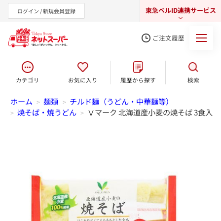
東急ベルID連携サービス
ログイン / 新規会員登録
ご注文履歴
カテゴリ
お気に入り
履歴から探す
検索
東急オンラインショップ
ホーム
麺類
チルド麺（うどん・中華麺等）
>
>
焼そば・焼うどん
Ⅴマーク 北海道産小麦の焼そば 3食入
>
>