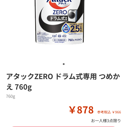
アタックZERO ドラム式専用 つめか
え 760g
760g
￥878
参考税込 ￥966
お一人様3点限り