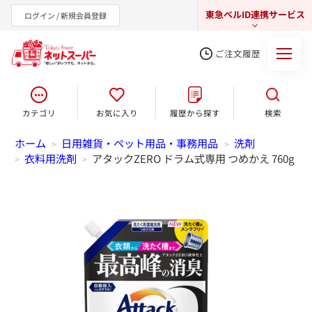
東急ベルID連携サービス
ログイン / 新規会員登録
ご注文履歴
カテゴリ
お気に入り
履歴から探す
検索
東急オンラインショップ
ホーム
日用雑貨・ペット用品・事務用品
洗剤
>
>
衣料用洗剤
アタックZERO ドラム式専用 つめかえ 760g
>
>