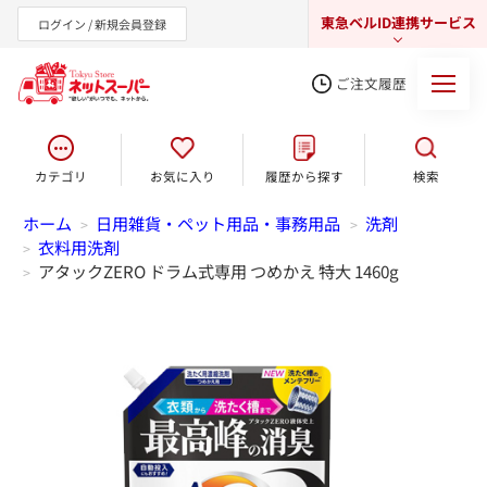
東急ベルID連携サービス
ログイン / 新規会員登録
ご注文履歴
カテゴリ
お気に入り
履歴から探す
検索
東急オンラインショップ
ホーム
日用雑貨・ペット用品・事務用品
洗剤
>
>
衣料用洗剤
>
アタックZERO ドラム式専用 つめかえ 特大 1460g
>