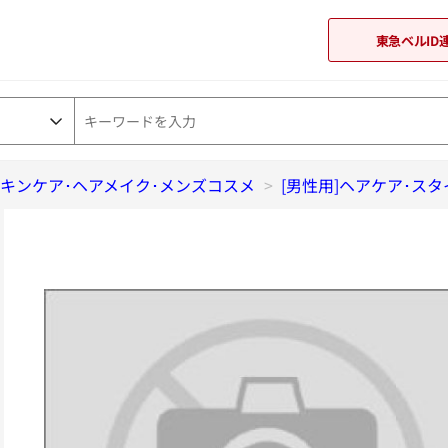
東急ベルID
スキンケア･ヘアメイク･メンズコスメ
東急オンラインショップ
>
[男性用]ヘアケア･ス