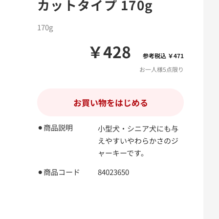
カットタイプ 170g
170g
￥428
参考税込 ￥471
お一人様5点限り
お買い物をはじめる
⚫︎商品説明
小型犬・シニア犬にも与
えやすいやわらかさのジ
ャーキーです。
⚫︎商品コード
84023650