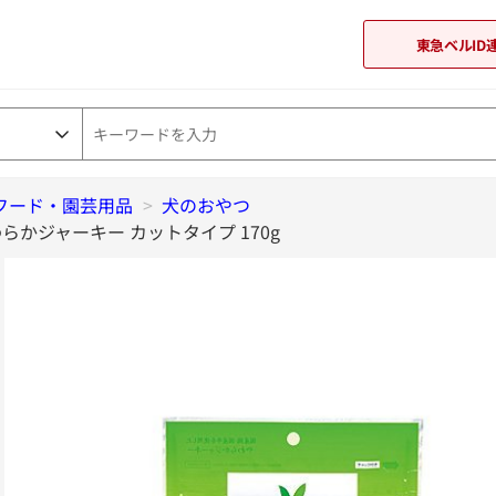
東急ベルID
フード・園芸用品
>
犬のおやつ
東急オンラインショップ
かジャーキー カットタイプ 170g