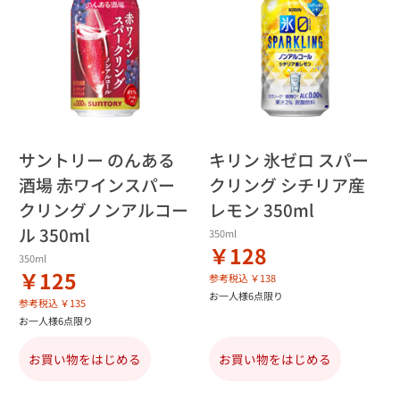
サントリー のんある
キリン 氷ゼロ スパー
酒場 赤ワインスパー
クリング シチリア産
クリングノンアルコー
レモン 350ml
ル 350ml
350ml
￥128
350ml
￥125
参考税込 ￥138
お一人様6点限り
参考税込 ￥135
お一人様6点限り
お買い物をはじめる
お買い物をはじめる