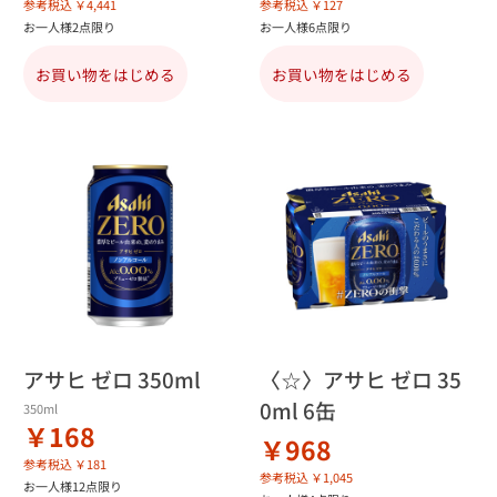
参考税込 ￥4,441
参考税込 ￥127
お一人様2点限り
お一人様6点限り
お買い物をはじめる
お買い物をはじめる
アサヒ ゼロ 350ml
〈☆〉アサヒ ゼロ 35
0ml 6缶
350ml
￥168
￥968
参考税込 ￥181
参考税込 ￥1,045
お一人様12点限り