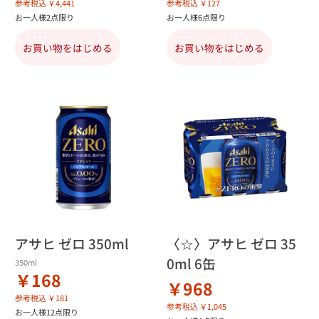
参考税込 ￥4,441
参考税込 ￥127
お一人様2点限り
お一人様6点限り
お買い物をはじめる
お買い物をはじめる
アサヒ ゼロ 350ml
〈☆〉アサヒ ゼロ 35
0ml 6缶
350ml
￥168
￥968
参考税込 ￥181
参考税込 ￥1,045
お一人様12点限り