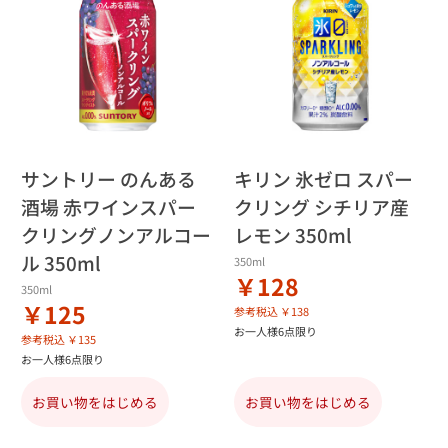
サントリー のんある
キリン 氷ゼロ スパー
酒場 赤ワインスパー
クリング シチリア産
クリングノンアルコー
レモン 350ml
ル 350ml
350ml
￥128
350ml
￥125
参考税込 ￥138
お一人様6点限り
参考税込 ￥135
お一人様6点限り
お買い物をはじめる
お買い物をはじめる