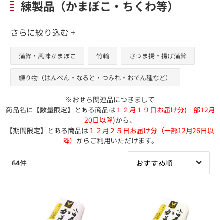
練製品（かまぼこ・ちくわ等）
さらに絞り込む +
蒲鉾・風味かまぼこ
竹輪
さつま揚・揚げ蒲鉾
練り物（はんぺん・なると・つみれ・おでん種など）
※おせち関連品につきまして
商品名に【数量限定】とある商品は
１２月１９日お届け分(一部12月
20日以降)
から、
【期間限定】とある商品は
１２月２５日お届け分（一部12月26日以
降）
からご利用いただけます。
64
件