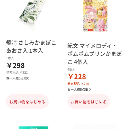
籠淸 さしみかまぼこ
紀文 マイメロディ・
あおさ入 1本入
ポムポムプリンかまぼ
1本入
こ 4個入
￥298
4個入
参考税込 ￥322
￥228
お一人様5点限り
参考税込 ￥246
お一人様5点限り
お買い物をはじめる
お買い物をはじめる