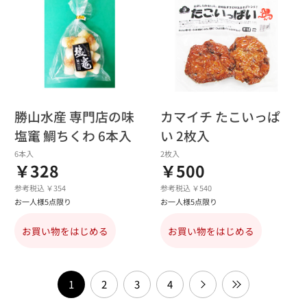
勝山水産 専門店の味
カマイチ たこいっぱ
塩竃 鯛ちくわ 6本入
い 2枚入
6本入
2枚入
￥328
￥500
参考税込 ￥354
参考税込 ￥540
お一人様5点限り
お一人様5点限り
お買い物をはじめる
お買い物をはじめる
1
2
3
4