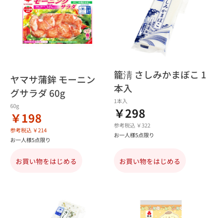
籠淸 さしみかまぼこ 1
ヤマサ蒲鉾 モーニン
本入
グサラダ 60g
1本入
60g
￥298
￥198
参考税込 ￥322
参考税込 ￥214
お一人様5点限り
お一人様5点限り
お買い物をはじめる
お買い物をはじめる