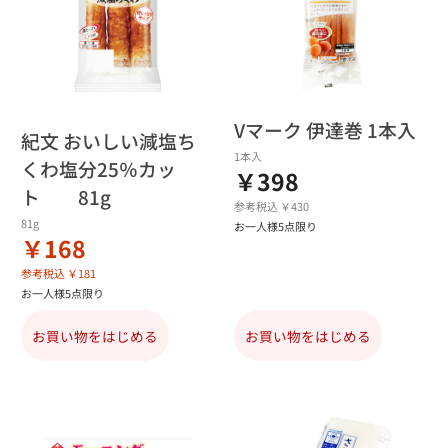
Vマーク 伊達巻 1本入
紀文 おいしい減塩ち
1本入
くわ塩分25％カッ
￥398
ト 81g
参考税込 ￥430
81g
お一人様5点限り
￥168
参考税込 ￥181
お一人様5点限り
お買い物をはじめる
お買い物をはじめる