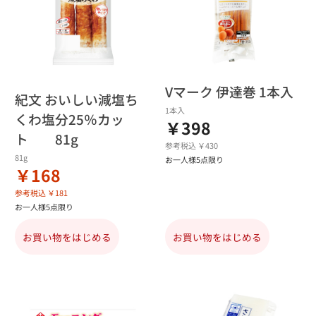
Vマーク 伊達巻 1本入
紀文 おいしい減塩ち
1本入
くわ塩分25％カッ
￥398
ト 81g
参考税込 ￥430
81g
お一人様5点限り
￥168
参考税込 ￥181
お一人様5点限り
お買い物をはじめる
お買い物をはじめる