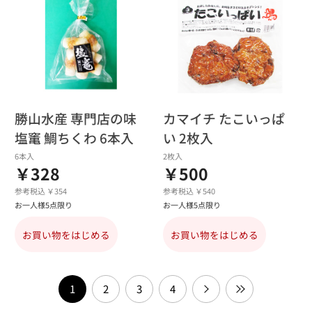
勝山水産 専門店の味
カマイチ たこいっぱ
塩竃 鯛ちくわ 6本入
い 2枚入
6本入
2枚入
￥328
￥500
参考税込 ￥354
参考税込 ￥540
お一人様5点限り
お一人様5点限り
お買い物をはじめる
お買い物をはじめる
1
2
3
4