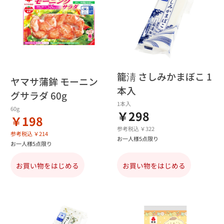
籠淸 さしみかまぼこ 1
ヤマサ蒲鉾 モーニン
本入
グサラダ 60g
1本入
60g
￥298
￥198
参考税込 ￥322
参考税込 ￥214
お一人様5点限り
お一人様5点限り
お買い物をはじめる
お買い物をはじめる