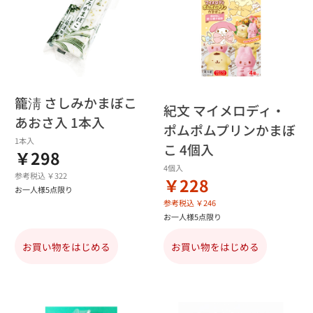
籠淸 さしみかまぼこ
紀文 マイメロディ・
あおさ入 1本入
ポムポムプリンかまぼ
1本入
こ 4個入
￥298
4個入
参考税込 ￥322
￥228
お一人様5点限り
参考税込 ￥246
お一人様5点限り
お買い物をはじめる
お買い物をはじめる