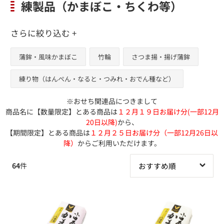
練製品（かまぼこ・ちくわ等）
さらに絞り込む +
蒲鉾・風味かまぼこ
竹輪
さつま揚・揚げ蒲鉾
練り物（はんぺん・なると・つみれ・おでん種など）
※おせち関連品につきまして
商品名に【数量限定】とある商品は
１２月１９日お届け分(一部12月
20日以降)
から、
【期間限定】とある商品は
１２月２５日お届け分（一部12月26日以
降）
からご利用いただけます。
64
件