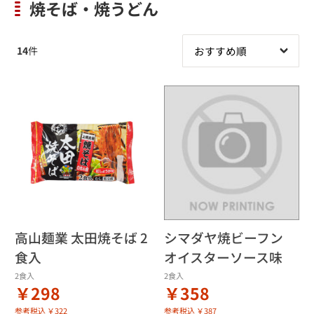
焼そば・焼うどん
14
件
高山麺業 太田焼そば 2
シマダヤ焼ビーフン
食入
オイスターソース味
2食入
2食入
￥298
￥358
参考税込 ￥322
参考税込 ￥387