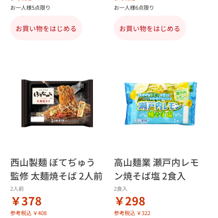
お一人様5点限り
お一人様6点限り
お買い物をはじめる
お買い物をはじめる
西山製麺 ぼてぢゅう
高山麺業 瀬戸内レモ
監修 太麺焼そば 2人前
ン焼そば塩 2食入
2人前
2食入
￥378
￥298
参考税込 ￥408
参考税込 ￥322