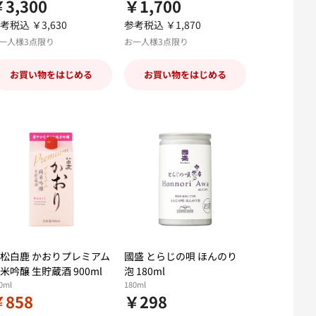
3,300
￥1,700
考税込 ￥3,630
参考税込 ￥1,870
一人様3点限り
お一人様3点限り
お買い物をはじめる
お買い物をはじめる
松白鹿 かおりプレミアム
國盛 とらじの唄 ほんのり
米吟醸 生貯蔵酒 900ml
泡 180ml
0ml
180ml
￥858
￥298