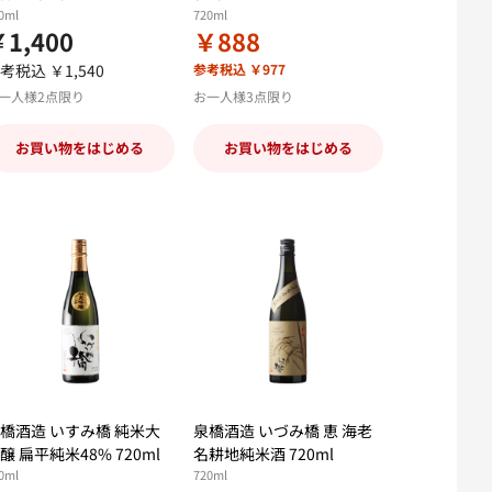
0ml
720ml
1,400
￥888
考税込 ￥1,540
参考税込 ￥977
一人様2点限り
お一人様3点限り
お買い物をはじめる
お買い物をはじめる
橋酒造 いすみ橋 純米大
泉橋酒造 いづみ橋 恵 海老
醸 扁平純米48% 720ml
名耕地純米酒 720ml
0ml
720ml