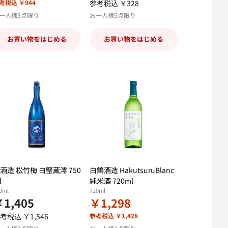
考税込 ￥944
参考税込 ￥328
一人様3点限り
お一人様5点限り
お買い物をはじめる
お買い物をはじめる
酒造 松竹梅 白壁蔵澪 750
白鶴酒造 HakutsuruBlanc
l
純米酒 720ml
0ml
720ml
1,405
￥1,298
考税込 ￥1,546
参考税込 ￥1,428