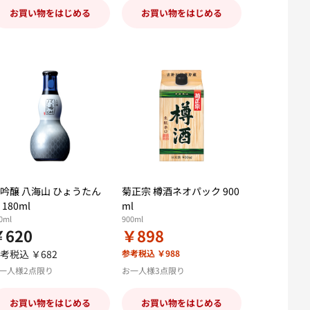
お買い物をはじめる
お買い物をはじめる
吟醸 八海山 ひょうたん
菊正宗 樽酒ネオパック 900
 180ml
ml
0ml
900ml
￥620
￥898
考税込 ￥682
参考税込 ￥988
一人様2点限り
お一人様3点限り
お買い物をはじめる
お買い物をはじめる