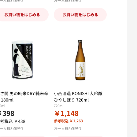
一人様3点限り
お一人様3点限り
お買い物をはじめる
お買い物をはじめる
さ開 男の純米DRY 純米辛
小西酒造 KONISHI 大吟醸
 180ml
ひやしぼり 720ml
0ml
720ml
￥398
￥1,148
考税込 ￥438
参考税込 ￥1,263
一人様3点限り
お一人様5点限り