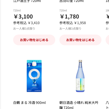
江戸酒王子 720ml
出羽の里 720ml
1
720ml
720ml
18
￥3,100
￥1,780
参考税込 ￥3,410
参考税込 ￥1,958
参
お一人様3点限り
お一人様3点限り
お
お買い物をはじめる
お買い物をはじめる
白鶴 まる 冷酒 900ml
朝日酒造 小晴れ 純米大吟
八
醸 720ml
ト