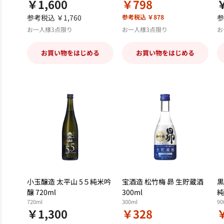
￥1,600
￥798
￥
参考税込 ￥1,760
参考税込 ￥878
参
お一人様3点限り
お一人様3点限り
お
お買い物をはじめる
お買い物をはじめる
小玉醸造 太平山 5５純米吟
宝酒造 松竹梅 昴 生貯蔵酒
黒
醸 720ml
300ml
純
720ml
300ml
90
￥1,300
￥328