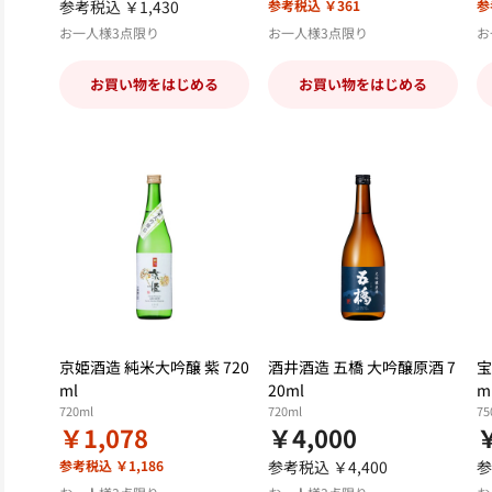
参考税込 ￥1,430
参考税込 ￥361
参
お一人様3点限り
お一人様3点限り
お
お買い物をはじめる
お買い物をはじめる
京姫酒造 純米大吟醸 紫 720
酒井酒造 五橋 大吟醸原酒 7
宝
ml
20ml
m
720ml
720ml
75
￥1,078
￥4,000
￥
参考税込 ￥1,186
参考税込 ￥4,400
参