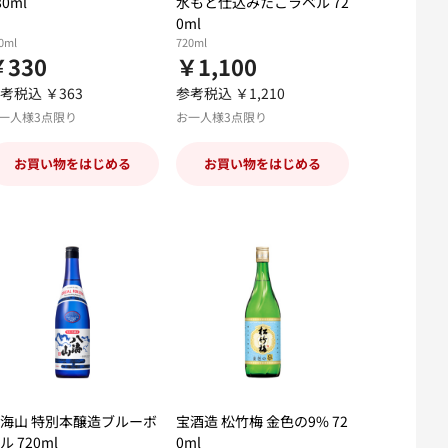
80ml
水もと仕込みたこラベル 72
0ml
0ml
720ml
￥330
￥1,100
考税込 ￥363
参考税込 ￥1,210
一人様3点限り
お一人様3点限り
お買い物をはじめる
お買い物をはじめる
海山 特別本醸造ブルーボ
宝酒造 松竹梅 金色の9% 72
ル 720ml
0ml