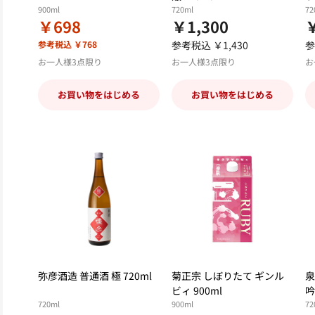
900ml
720ml
72
￥698
￥1,300
￥
参考税込 ￥768
参考税込 ￥1,430
参
お一人様3点限り
お一人様3点限り
お
お買い物をはじめる
お買い物をはじめる
弥彦酒造 普通酒 極 720ml
菊正宗 しぼりたて ギンル
泉
ビィ 900ml
吟
720ml
900ml
72