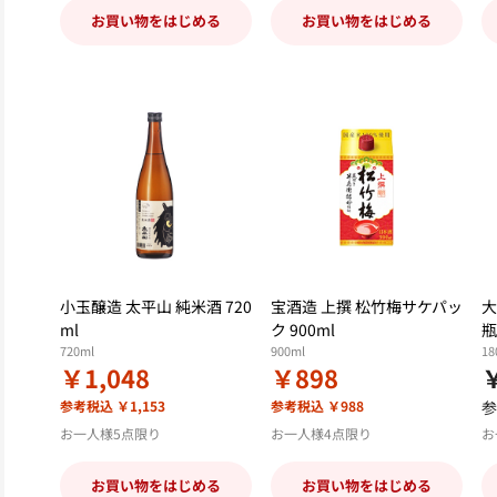
お買い物をはじめる
お買い物をはじめる
小玉醸造 太平山 純米酒 720
宝酒造 上撰 松竹梅サケパッ
大
ml
ク 900ml
瓶
720ml
900ml
18
￥1,048
￥898
参考税込 ￥1,153
参考税込 ￥988
参
お一人様5点限り
お一人様4点限り
お
お買い物をはじめる
お買い物をはじめる