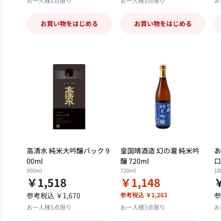
お一人様3点限り
お一人様3点限り
お
お買い物をはじめる
お買い物をはじめる
高清水 純米大吟醸パック 9
皇国晴酒造 幻の瀧 純米吟
あ
00ml
醸 720ml
口
900ml
720ml
18
￥1,518
￥1,148
参考税込 ￥1,670
参考税込 ￥1,263
参
お一人様3点限り
お一人様3点限り
お