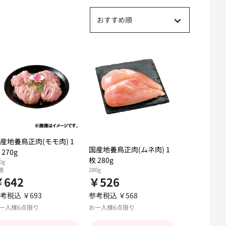
おすすめ順
産地養鳥正肉(モモ肉) 1
国産地養鳥正肉(ムネ肉) 1
 270g
枚 280g
0g
産
280g
￥642
￥526
考税込 ￥693
参考税込 ￥568
一人様6点限り
お一人様6点限り