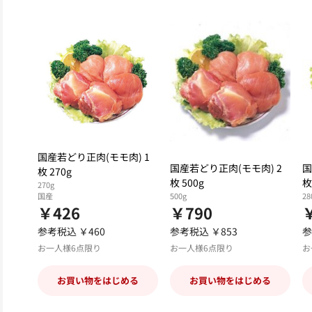
国産若どり正肉(モモ肉) 1
国産若どり正肉(モモ肉) 2
国
枚 270g
枚 500g
枚
270g
国産
500g
28
￥426
￥790
参考税込 ￥460
参考税込 ￥853
参
お一人様6点限り
お一人様6点限り
お
お買い物をはじめる
お買い物をはじめる