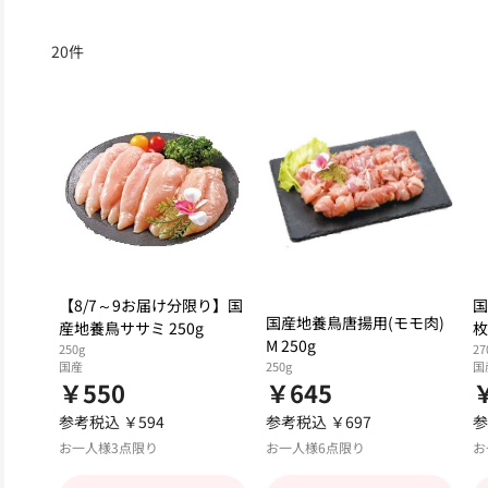
20
件
【8/7～9お届け分限り】国
国
国産地養鳥唐揚用(モモ肉)
産地養鳥ササミ 250g
枚
M 250g
250g
27
国産
250g
国
￥550
￥645
参考税込 ￥594
参考税込 ￥697
参
お一人様3点限り
お一人様6点限り
お