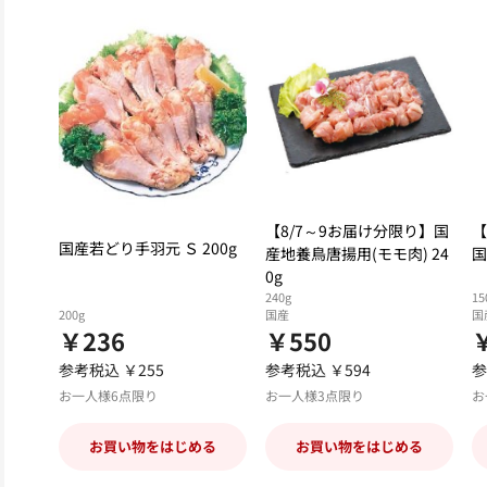
【8/7～9お届け分限り】国
【
国産若どり手羽元 Ｓ 200g
産地養鳥唐揚用(モモ肉) 24
国
0g
240g
15
200g
国産
国
￥236
￥550
参考税込 ￥255
参考税込 ￥594
参
お一人様6点限り
お一人様3点限り
お
お買い物をはじめる
お買い物をはじめる