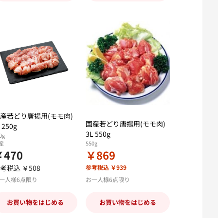
産若どり唐揚用(モモ肉)
国産若どり唐揚用(モモ肉)
 250g
3L 550g
0g
産
550g
￥470
￥869
考税込 ￥508
参考税込 ￥939
一人様6点限り
お一人様6点限り
お買い物をはじめる
お買い物をはじめる