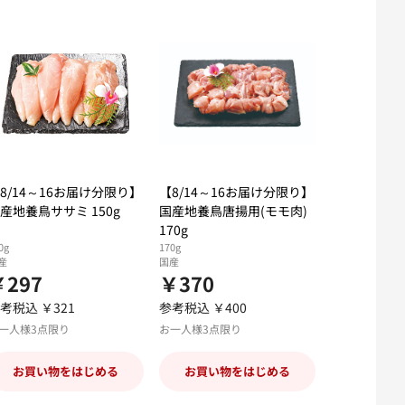
8/14～16お届け分限り】
【8/14～16お届け分限り】
産地養鳥ササミ 150g
国産地養鳥唐揚用(モモ肉)
170g
0g
170g
産
国産
￥297
￥370
考税込 ￥321
参考税込 ￥400
一人様3点限り
お一人様3点限り
お買い物をはじめる
お買い物をはじめる