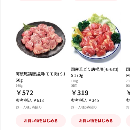
国産若どり唐揚用(モモ肉)
国
阿波尾鶏唐揚用(モモ肉) S 1
S 170g
Ｍ
60g
170g
25
160g
国産
国
￥572
￥319
参考税込 ￥618
参考税込 ￥345
参
お一人様3点限り
お一人様6点限り
お
お買い物をはじめる
お買い物をはじめる