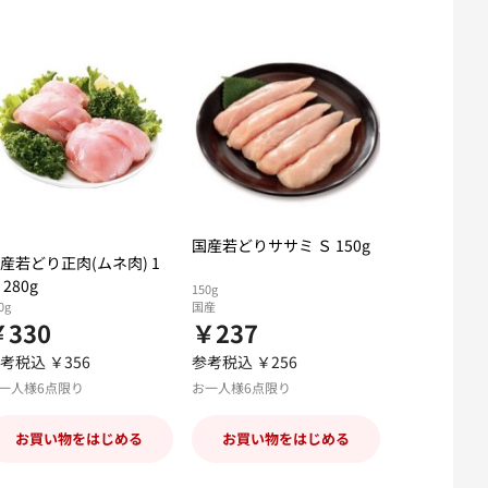
国産若どりササミ Ｓ 150g
産若どり正肉(ムネ肉) 1
 280g
150g
0g
国産
￥330
￥237
考税込 ￥356
参考税込 ￥256
一人様6点限り
お一人様6点限り
お買い物をはじめる
お買い物をはじめる