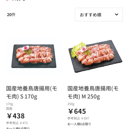
20
件
国産地養鳥唐揚用(モ
国産地養鳥唐揚用(モ
モ肉) S 170g
モ肉) M 250g
170g
250g
国産
￥645
￥438
参考税込 ￥697
参考税込 ￥473
お一人様6点限り
お一人様6点限り