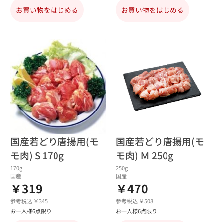
お買い物をはじめる
お買い物をはじめる
国産若どり唐揚用(モ
国産若どり唐揚用(モ
モ肉) S 170g
モ肉) Ｍ 250g
170g
250g
国産
国産
￥319
￥470
参考税込 ￥345
参考税込 ￥508
お一人様6点限り
お一人様6点限り