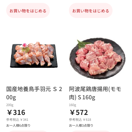
お買い物をはじめる
お買い物をはじめる
国産地養鳥手羽元 Ｓ 2
阿波尾鶏唐揚用(モモ
00g
肉) S 160g
200g
160g
￥316
￥572
参考税込 ￥341
参考税込 ￥618
お一人様6点限り
お一人様3点限り