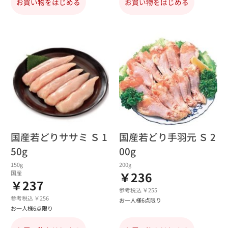
お買い物をはじめる
お買い物をはじめる
国産若どりササミ Ｓ 1
国産若どり手羽元 Ｓ 2
50g
00g
150g
200g
国産
￥236
￥237
参考税込 ￥255
参考税込 ￥256
お一人様6点限り
お一人様6点限り