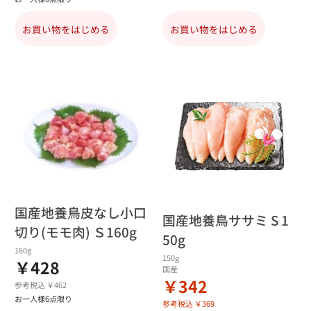
お買い物をはじめる
お買い物をはじめる
国産地養鳥皮なし小口
国産地養鳥ササミ S 1
切り(モモ肉) Ｓ160g
50g
160g
150g
￥428
国産
￥342
参考税込 ￥462
お一人様6点限り
参考税込 ￥369