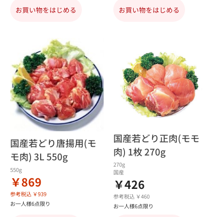
お買い物をはじめる
お買い物をはじめる
国産若どり正肉(モモ
国産若どり唐揚用(モ
肉) 1枚 270g
モ肉) 3L 550g
270g
550g
国産
￥869
￥426
参考税込 ￥939
参考税込 ￥460
お一人様6点限り
お一人様6点限り