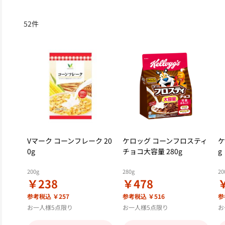
52
件
Vマーク コーンフレーク 20
ケロッグ コーンフロスティ
ケ
0g
チョコ大容量 280g
g
200g
280g
20
￥238
￥478
参考税込 ￥257
参考税込 ￥516
参
お一人様5点限り
お一人様5点限り
お