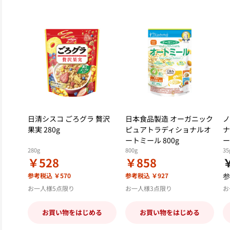
日清シスコ ごろグラ 贅沢
日本食品製造 オーガニック
ノ
果実 280g
ピュアトラディショナルオ
ナ
ートミール 800g
ー
280g
800g
35
￥528
￥858
参考税込 ￥570
参考税込 ￥927
参
お一人様5点限り
お一人様3点限り
お
お買い物をはじめる
お買い物をはじめる