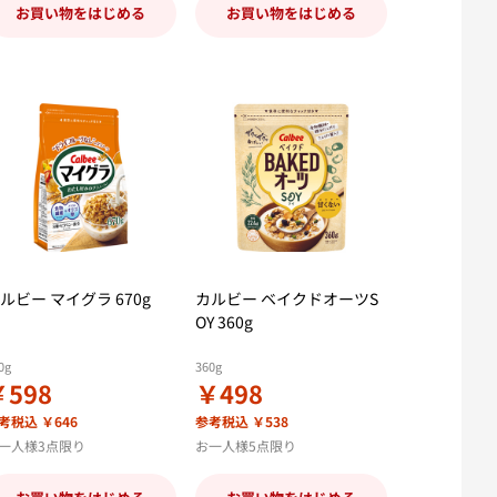
お買い物をはじめる
お買い物をはじめる
ルビー マイグラ 670g
カルビー ベイクドオーツS
OY 360g
0g
360g
￥598
￥498
考税込 ￥646
参考税込 ￥538
一人様3点限り
お一人様5点限り