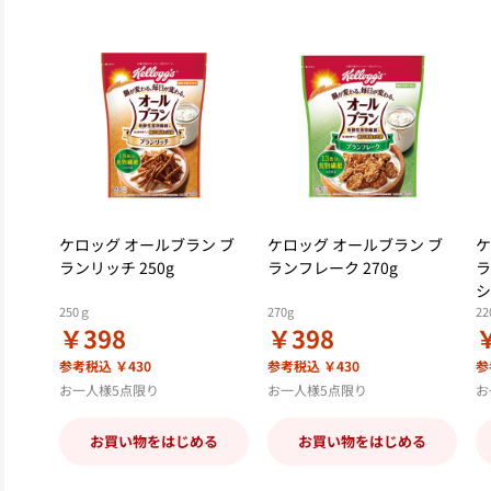
ケロッグ オールブラン ブ
ケロッグ オールブラン ブ
ケ
ランリッチ 250g
ランフレーク 270g
ラ
シ
250ｇ
270g
2
￥398
￥398
参考税込 ￥430
参考税込 ￥430
参
お一人様5点限り
お一人様5点限り
お
お買い物をはじめる
お買い物をはじめる