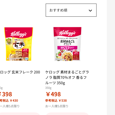
おすすめ順
ロッグ 玄米フレーク 200
ケロッグ 素材まるごとグラ
ノラ 脂質70％オフ 香るフ
ルーツ 350g
0g
350g
￥398
￥498
考税込 ￥430
参考税込 ￥538
一人様5点限り
お一人様5点限り