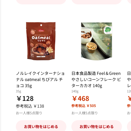
ノルレイクインターナショ
日本食品製造 Feel＆Green
日
ナル oatmeal ちびアル チ
やさしいコーンフレーク ビ
や
ョコ 35g
ターカカオ 140g
レ
35g
140g
12
￥128
￥468
参考税込 ￥138
参考税込 ￥505
参
お一人様5点限り
お一人様5点限り
お
お買い物をはじめる
お買い物をはじめる