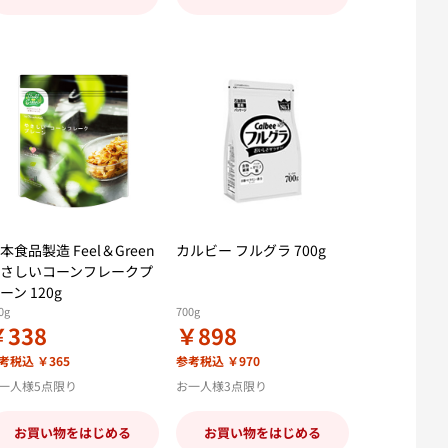
本食品製造 Feel＆Green
カルビー フルグラ 700g
さしいコーンフレークプ
ーン 120g
0g
700g
￥338
￥898
考税込 ￥365
参考税込 ￥970
一人様5点限り
お一人様3点限り
お買い物をはじめる
お買い物をはじめる