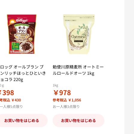
ロッグ オールブラン ブ
勅使川原精麦所 オートミー
ンリッチほっとひといき
ルロールドオーツ 1kg
ョコラ 220g
20ｇ
1kg
￥398
￥978
考税込 ￥430
参考税込 ￥1,056
一人様5点限り
お一人様3点限り
お買い物をはじめる
お買い物をはじめる