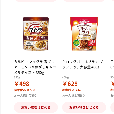
カルビー マイグラ 香ばし
ケロッグ オールブラン ブ
日
アーモンド＆焦がしキャラ
ランリッチ大容量 400g
0
メルテイスト 350g
350g
400ｇ
30
￥498
￥628
参考税込 ￥538
参考税込 ￥678
参
お一人様6点限り
お一人様3点限り
お
お買い物をはじめる
お買い物をはじめる