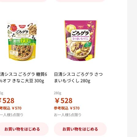
清シスコ ごろグラ 糖質6
日清シスコ ごろグラ さつ
％オフ きなこ大豆 300g
まいもづくし 280g
0g
280g
￥528
￥528
考税込 ￥570
参考税込 ￥570
一人様5点限り
お一人様5点限り
お買い物をはじめる
お買い物をはじめる