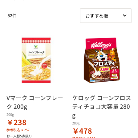
52
件
Vマーク コーンフレー
ケロッグ コーンフロス
ク 200g
ティチョコ大容量 280
g
200g
￥238
280g
￥478
参考税込 ￥257
お一人様5点限り