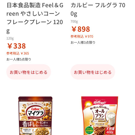
日本食品製造 Feel＆G
カルビー フルグラ 70
reen やさしいコーン
0g
フレークプレーン 120
700g
￥898
g
参考税込 ￥970
120g
お一人様3点限り
￥338
参考税込 ￥365
お一人様5点限り
お買い物をはじめる
お買い物をはじめる