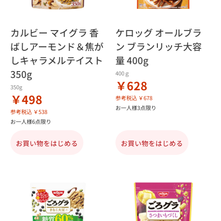
カルビー マイグラ 香
ケロッグ オールブラ
ばしアーモンド＆焦が
ン ブランリッチ大容
しキャラメルテイスト
量 400g
350g
400ｇ
￥628
350g
￥498
参考税込 ￥678
お一人様3点限り
参考税込 ￥538
お一人様6点限り
お買い物をはじめる
お買い物をはじめる