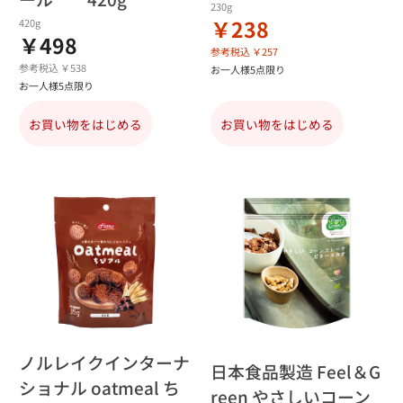
230g
￥238
420g
￥498
参考税込 ￥257
参考税込 ￥538
お一人様5点限り
お一人様5点限り
お買い物をはじめる
お買い物をはじめる
ノルレイクインターナ
日本食品製造 Feel＆G
ショナル oatmeal ち
reen やさしいコーン