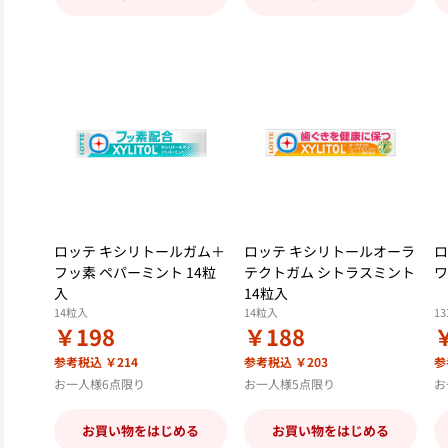
ロッテ キシリトールガム＋
ロッテ キシリトールオーラ
ロ
フッ素 ペパーミント 14粒
テクトガム シトラスミント
ワ
入
14粒入
14粒入
14粒入
13
￥198
￥188
参考税込 ￥214
参考税込 ￥203
参
お一人様6点限り
お一人様5点限り
お
お買い物をはじめる
お買い物をはじめる