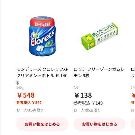
モンデリーズ クロレッツXP
ロッテ フリーゾーンガムレ
ロ
クリアミントボトル Ｒ 140
モン 9枚
ラ
g
140g
9枚
1
￥548
￥138
参考税込 ￥592
参考税込 ￥149
参
お一人様5点限り
お一人様5点限り
お
お買い物をはじめる
お買い物をはじめる