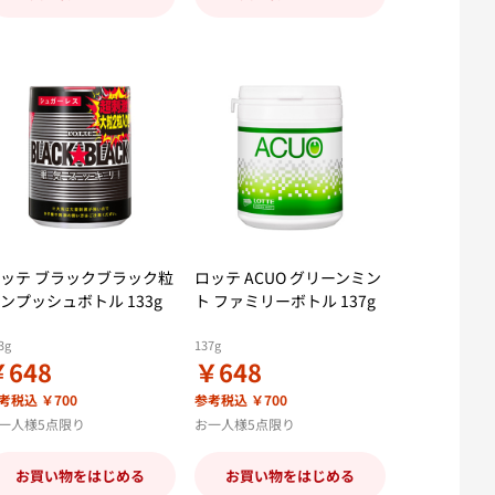
ッテ ブラックブラック粒
ロッテ ACUO グリーンミン
ンプッシュボトル 133g
ト ファミリーボトル 137g
3g
137g
￥648
￥648
考税込 ￥700
参考税込 ￥700
一人様5点限り
お一人様5点限り
お買い物をはじめる
お買い物をはじめる