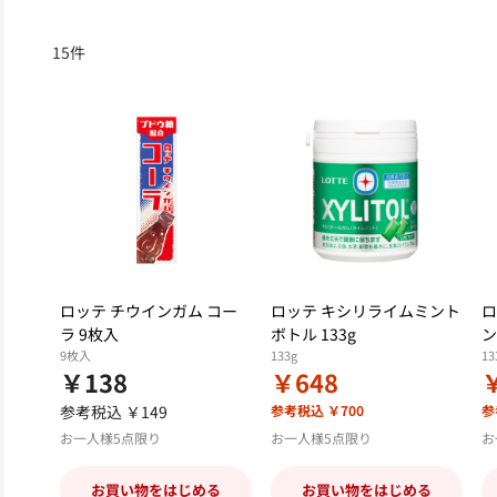
15
件
ロッテ チウインガム コー
ロッテ キシリライムミント
ロ
ラ 9枚入
ボトル 133g
ン
9枚入
133g
13
￥138
￥648
参考税込 ￥149
参考税込 ￥700
参
お一人様5点限り
お一人様5点限り
お
お買い物をはじめる
お買い物をはじめる