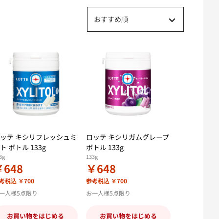
おすすめ順
ッテ キシリフレッシュミ
ロッテ キシリガムグレープ
ト ボトル 133g
ボトル 133g
3g
133g
￥648
￥648
考税込 ￥700
参考税込 ￥700
一人様5点限り
お一人様5点限り
お買い物をはじめる
お買い物をはじめる