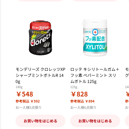
モンデリーズ クロレッツXP
ロッテ キシリトールガム＋
モ
シャープミントボトルR 14
フッ素 ペパーミント スリ
グ
0g
ムボトル 125g
140g
125g
1
￥548
￥828
参考税込 ￥592
参考税込 ￥894
参
お一人様5点限り
お一人様6点限り
お
お買い物をはじめる
お買い物をはじめる