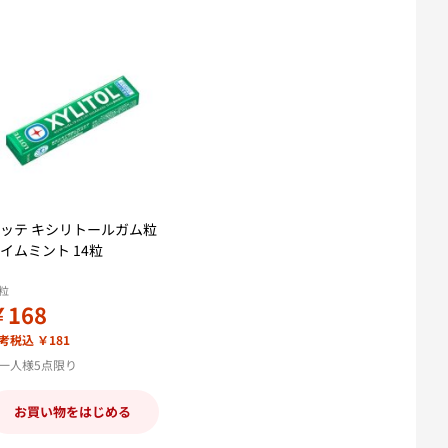
ッテ キシリトールガム粒
イムミント 14粒
4粒
￥168
考税込 ￥181
一人様5点限り
お買い物をはじめる