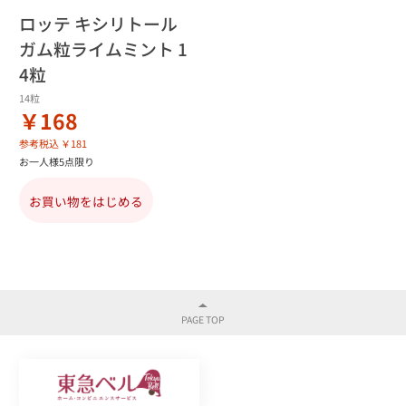
ロッテ キシリトール
ガム粒ライムミント 1
4粒
14粒
￥168
参考税込 ￥181
お一人様5点限り
お買い物をはじめる