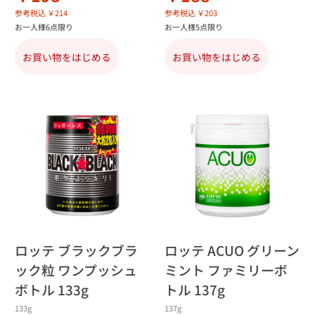
参考税込 ￥214
参考税込 ￥203
お一人様6点限り
お一人様5点限り
お買い物をはじめる
お買い物をはじめる
ロッテ ブラックブラ
ロッテ ACUO グリーン
ック粒 ワンプッシュ
ミント ファミリーボ
ボトル 133g
トル 137g
133g
137g