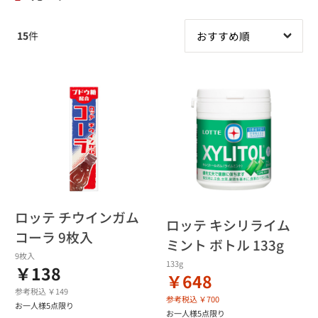
15
件
ロッテ チウインガム
ロッテ キシリライム
コーラ 9枚入
ミント ボトル 133g
9枚入
133g
￥138
￥648
参考税込 ￥149
参考税込 ￥700
お一人様5点限り
お一人様5点限り