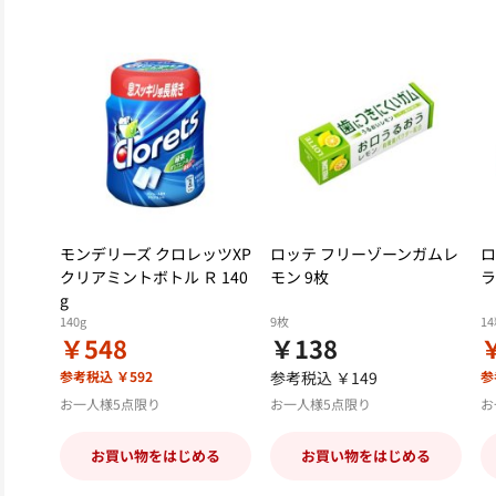
モンデリーズ クロレッツXP
ロッテ フリーゾーンガムレ
ロ
クリアミントボトル Ｒ 140
モン 9枚
ラ
g
140g
9枚
1
￥548
￥138
参考税込 ￥592
参考税込 ￥149
参
お一人様5点限り
お一人様5点限り
お
お買い物をはじめる
お買い物をはじめる