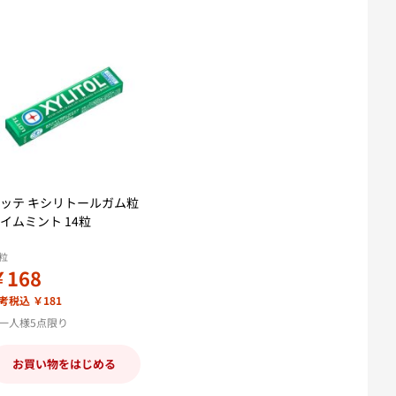
ッテ キシリトールガム粒
イムミント 14粒
4粒
￥168
考税込 ￥181
一人様5点限り
お買い物をはじめる