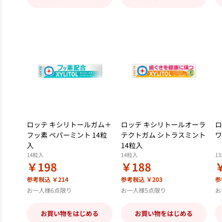
ロッテ キシリトールガム＋
ロッテ キシリトールオーラ
ロ
フッ素 ペパーミント 14粒
テクトガム シトラスミント
ワ
入
14粒入
14粒入
14粒入
13
￥198
￥188
参考税込 ￥214
参考税込 ￥203
参
お一人様6点限り
お一人様5点限り
お
お買い物をはじめる
お買い物をはじめる