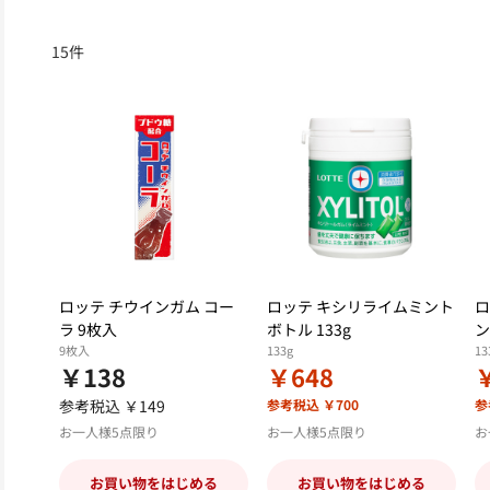
15
件
ロッテ チウインガム コー
ロッテ キシリライムミント
ロ
ラ 9枚入
ボトル 133g
ン
9枚入
133g
13
￥138
￥648
参考税込 ￥149
参考税込 ￥700
参
お一人様5点限り
お一人様5点限り
お
お買い物をはじめる
お買い物をはじめる