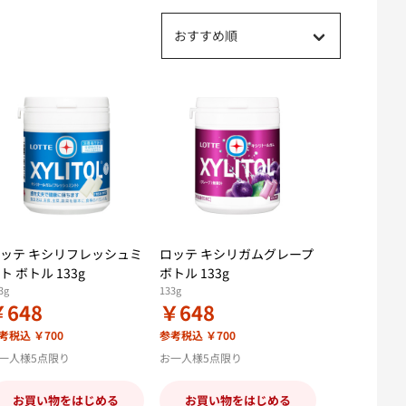
おすすめ順
ッテ キシリフレッシュミ
ロッテ キシリガムグレープ
ト ボトル 133g
ボトル 133g
3g
133g
￥648
￥648
考税込 ￥700
参考税込 ￥700
一人様5点限り
お一人様5点限り
お買い物をはじめる
お買い物をはじめる