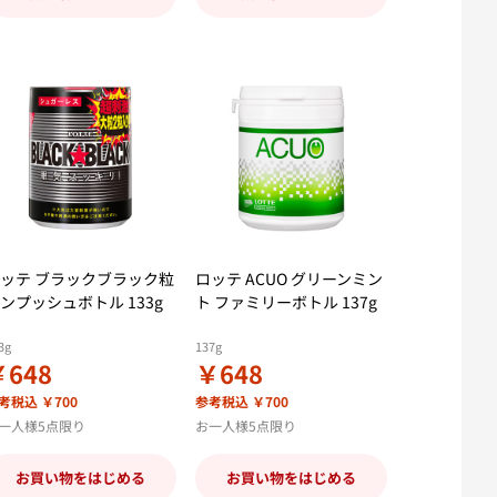
ッテ ブラックブラック粒
ロッテ ACUO グリーンミン
ンプッシュボトル 133g
ト ファミリーボトル 137g
3g
137g
￥648
￥648
考税込 ￥700
参考税込 ￥700
一人様5点限り
お一人様5点限り
お買い物をはじめる
お買い物をはじめる