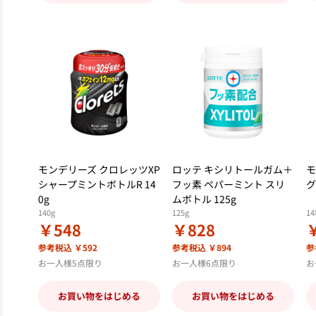
モンデリーズ クロレッツXP
ロッテ キシリトールガム＋
モ
シャープミントボトルR 14
フッ素 ペパーミント スリ
グ
0g
ムボトル 125g
140g
125g
1
￥548
￥828
参考税込 ￥592
参考税込 ￥894
参
お一人様5点限り
お一人様6点限り
お
お買い物をはじめる
お買い物をはじめる