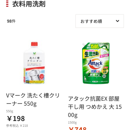
衣料用洗剤
98
件
Vマーク 洗たく槽クリ
アタック抗菌EX 部屋
ーナー 550g
干し用 つめかえ 大 15
550g
00g
￥198
1500g
参考税込 ￥218
￥748