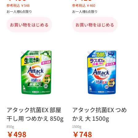
参考税込 ￥548
参考税込 ￥460
お一人様6点限り
お一人様6点限り
お買い物をはじめる
お買い物をはじめる
アタック抗菌EX 部屋
アタック抗菌EX つめ
干し用 つめかえ 850g
かえ 大 1500g
850g
1500g
￥498
￥748