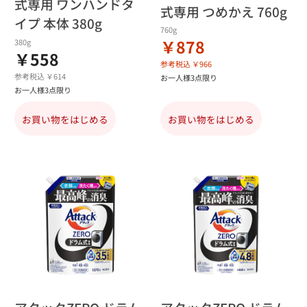
式専用 ワンハンドタ
式専用 つめかえ 760g
イプ 本体 380g
760g
￥878
380g
￥558
参考税込 ￥966
参考税込 ￥614
お一人様3点限り
お一人様3点限り
お買い物をはじめる
お買い物をはじめる