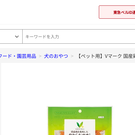
東急ベルID
フード・園芸用品
>
犬のおやつ
東急オンラインショップ
>
【ペット用】Vマーク 国産