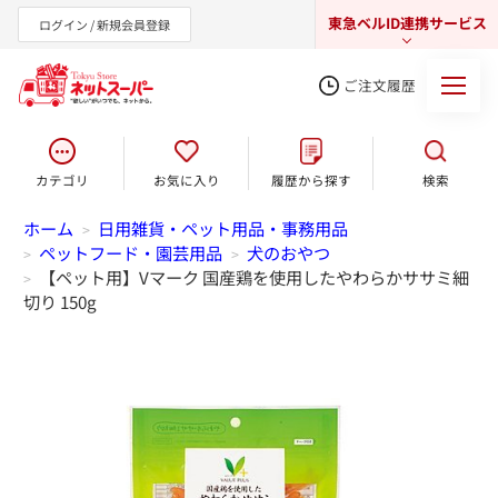
東急ベルID連携サービス
ログイン / 新規会員登録
ご注文履歴
カテゴリ
お気に入り
履歴から探す
検索
東急オンラインショップ
ホーム
日用雑貨・ペット用品・事務用品
>
ペットフード・園芸用品
犬のおやつ
>
>
【ペット用】Vマーク 国産鶏を使用したやわらかササミ細
>
切り 150g