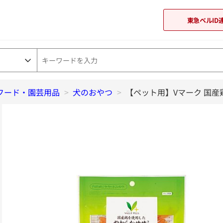
東急ベルID
フード・園芸用品
>
犬のおやつ
東急オンラインショップ
>
【ペット用】Vマーク 国産