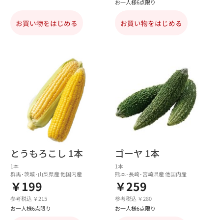
お一人様6点限り
お買い物をはじめる
お買い物をはじめる
とうもろこし 1本
ゴーヤ 1本
1本
1本
群馬･茨城･山梨県産 他国内産
熊本･長崎･宮崎県産 他国内産
￥199
￥259
参考税込 ￥215
参考税込 ￥280
お一人様6点限り
お一人様6点限り