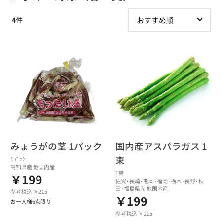
4
件
みょうがの茎 1パック
国内産アスパラガス 1
束
1ﾊﾟｯｸ
高知県産 他国内産
1束
￥199
佐賀･長崎･熊本･福岡･栃木･長野･秋
田･福島県産 他国内産
参考税込 ￥215
￥199
お一人様6点限り
参考税込 ￥215