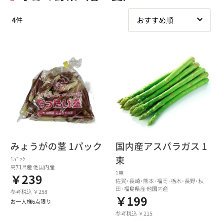
4
件
みょうがの茎 1パック
国内産アスパラガス 1
束
1ﾊﾟｯｸ
高知県産 他国内産
1束
￥239
佐賀･長崎･熊本･福岡･栃木･長野･秋
田･福島県産 他国内産
参考税込 ￥258
￥199
お一人様6点限り
参考税込 ￥215