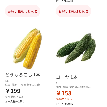
お一人様6点限り
お買い物をはじめる
お買い物をはじめる
とうもろこし 1本
ゴーヤ 1本
1本
1本
群馬･茨城･山梨県産 他国内産
熊本･長崎･宮崎県産 他国内産
￥199
￥158
参考税込 ￥215
参考税込 ￥171
お一人様6点限り
お一人様6点限り