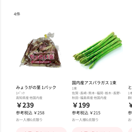
4
件
国内産アスパラガス 1束
みょうがの茎 1パック
と
1束
1ﾊﾟｯｸ
佐賀･長崎･熊本･福岡･栃木･長野･
1
高知県産 他国内産
秋田･福島県産 他国内産
群
￥239
￥199
参考税込 ￥258
参考税込 ￥215
参
お一人様6点限り
お一人様6点限り
お