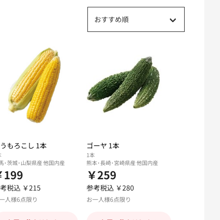
おすすめ順
うもろこし 1本
ゴーヤ 1本
本
1本
馬･茨城･山梨県産 他国内産
熊本･長崎･宮崎県産 他国内産
￥199
￥259
考税込 ￥215
参考税込 ￥280
一人様6点限り
お一人様6点限り