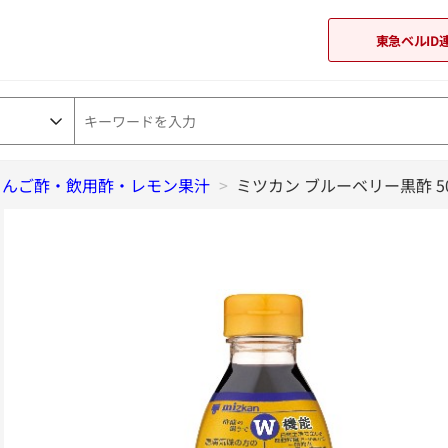
東急ベルID
りんご酢・飲用酢・レモン果汁
東急オンラインショップ
>
ミツカン ブルーベリー黒酢 50