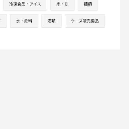
冷凍食品・アイス
米・餅
麺類
子
水・飲料
酒類
ケース販売商品